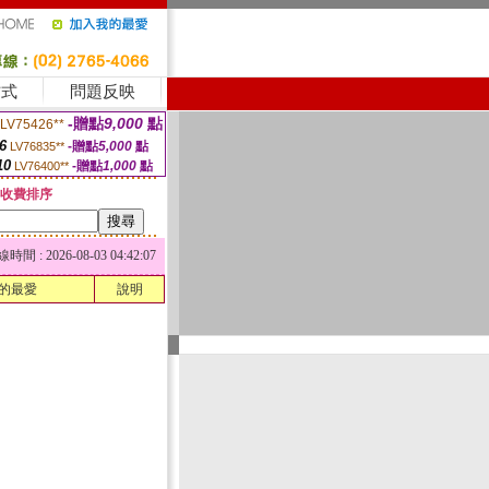
方式
問題反映
-贈點
9,000
點
LV75426**
6
-贈點
5,000
點
LV76835**
10
-贈點
1,000
點
LV76400**
收費排序
 : 2026-08-03 04:42:07
的最愛
說明