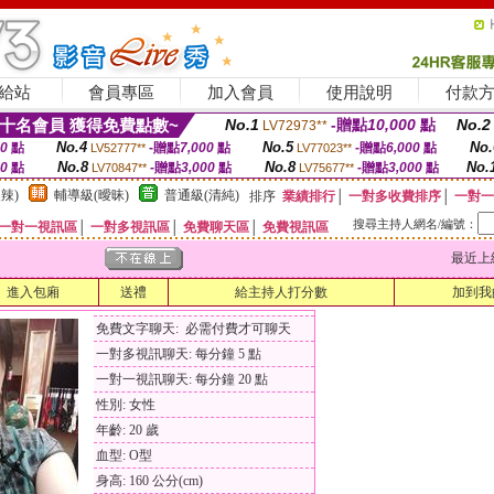
給站
會員專區
加入會員
使用說明
付款
十名會員 獲得免費點數~
No.1
-贈點
10,000
點
No.2
LV72973**
No.4
No.5
No.
00
點
-贈點
7,000
點
-贈點
6,000
點
LV52777**
LV77023**
No.8
No.8
No.
00
點
-贈點
3,000
點
-贈點
3,000
點
LV70847**
LV75677**
辣)
輔導級(曖昧)
普通級(清純)
排序
業績排行
│
一對多收費排序
│
一對一
搜尋主持人網名/編號：
一對一視訊區
│
一對多視訊區
│
免費聊天區
│
免費視訊區
最近上線時間
進入包廂
送禮
給主持人打分數
加到我
免費文字聊天: 必需付費才可聊天
一對多視訊聊天: 每分鐘 5 點
一對一視訊聊天: 每分鐘 20 點
性別: 女性
年齡: 20 歲
血型: O型
身高: 160 公分(cm)