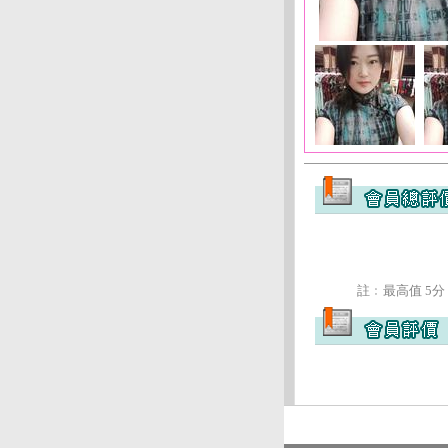
註﹕最高值 5分