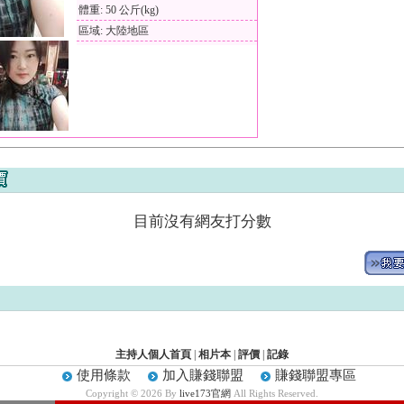
體重: 50 公斤(kg)
區域: 大陸地區
目前沒有網友打分數
主持人個人首頁
|
相片本
|
評價
|
記錄
使用條款
加入賺錢聯盟
賺錢聯盟專區
Copyright © 2026 By
live173官網
All Rights Reserved.