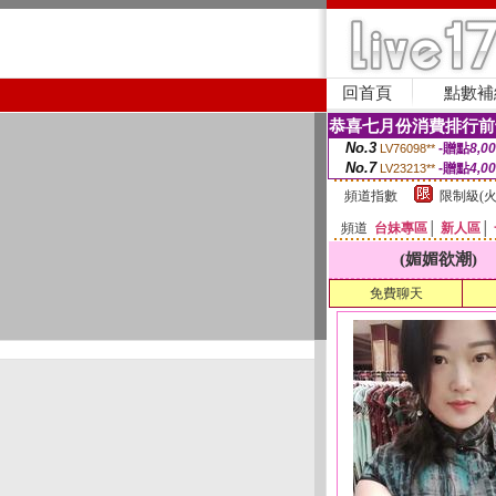
回首頁
點數補
恭喜七月份消費排行前
No.3
-贈點
8,0
LV76098**
No.7
-贈點
4,0
LV23213**
頻道指數
限制級(火
頻道
台妹專區
│
新人區
│
(媚媚欲潮)
免費聊天