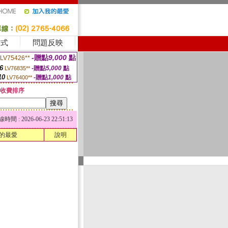
方式
問題反映
-贈點
9,000
點
LV75426**
6
-贈點
5,000
點
LV76835**
10
-贈點
1,000
點
LV76400**
收費排序
 : 2026-06-23 22:51:13
的最愛
說明