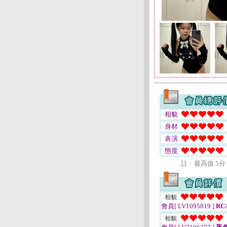
相貌
身材
表演
態度
註﹕最高值 5分
相貌
會員[ LV1095819 ]
RC
相貌