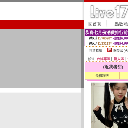
回首頁
點數補
恭喜七月份消費排行前
No.3
-贈點
8,0
LV76098**
No.7
-贈點
4,0
LV23213**
頻道指數
限制級(火
頻道
台妹專區
│
新人區
│
(近我者甜)
免費聊天