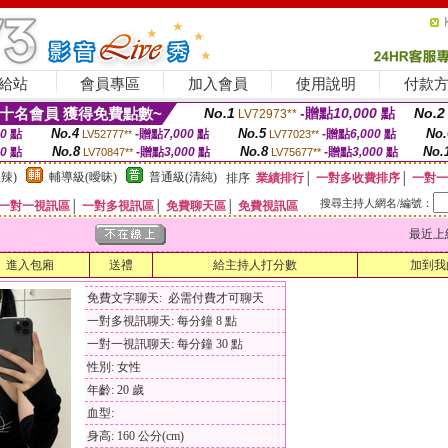
給站
會員專區
加入會員
使用說明
付款
十名會員 獲得免費點數~
No.1
-贈點
10,000
點
No.2
LV72973**
No.4
No.5
No.
00
點
-贈點
7,000
點
-贈點
6,000
點
LV52777**
LV77023**
No.8
No.8
No.
00
點
-贈點
3,000
點
-贈點
3,000
點
LV70847**
LV75677**
辣)
輔導級(曖昧)
普通級(清純)
排序
業績排行
│
一對多收費排序
│
一對一
搜尋主持人網名/編號：
一對一視訊區
│
一對多視訊區
│
免費聊天區
│
免費視訊區
最近上線時間
進入包廂
送禮
給主持人打分數
加到我
免費文字聊天: 必需付費才可聊天
一對多視訊聊天: 每分鐘 8 點
一對一視訊聊天: 每分鐘 30 點
性別: 女性
年齡: 20 歲
血型:
身高: 160 公分(cm)